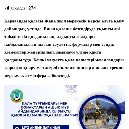
Оқылды:
274
Қарағанды қаласы Жаңа жыл мерекесін қарсы алуға қызу
дайындық үстінде. Биыл қаланы безендіруде ұқыпты әрі
тиімді тәсіл қолданылып, алдыңғы жылдары
пайдаланылған шағын сәулеттік формалар мен сәндік
элементтер жаңартылып, заманауи үлгіде қайта
қолданылуда. Кешкі уақытта қала көшелері мен алаңдары
жарықтандыру мен әсерлі инсталляциялар арқылы ерекше
мерекелік атмосфераға бөленеді.