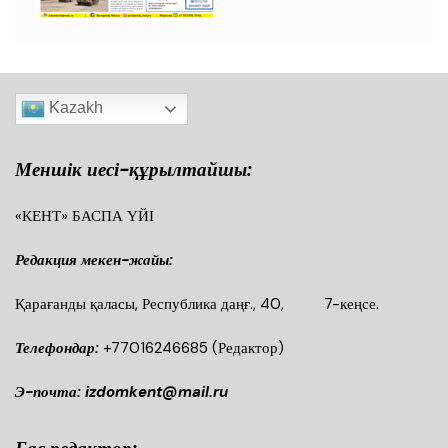
Kazakh
Меншік иесі-құрылтайшы:
«КЕНТ» БАСПА ҮЙІ
Редакция мекен-жайы:
Қарағанды қаласы, Республика даңғ., 40, 7-кеңсе.
Телефондар:
+77016246685
(Редактор)
Э-почта: izdomkent@mail.ru