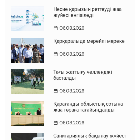
Несие қарызын реттеудің жаңа
жүйесі енгізіледі
06.08.2026
Қарқаралыда мерейлі мереке
06.08.2026
Таңғы жаттығу челленджі
басталды
06.08.2026
Қарағанды облыстық сотына
жаңа төраға тағайындалды
06.08.2026
Санитариялық бақылау жүйесі