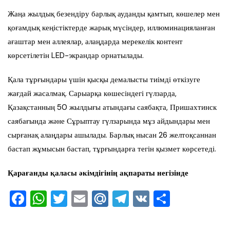
Жаңа жылдық безендіру барлық ауданды қамтып, көшелер мен
қоғамдық кеңістіктерде жарық мүсіндер, иллюминацияланған
ағаштар мен аллеялар, алаңдарда мерекелік контент
көрсетілетін LED-экрандар орнатылады.
Қала тұрғындары үшін қысқы демалысты тиімді өткізуге
жағдай жасалмақ. Сарыарқа көшесіндегі гүлзарда,
Қазақстанның 50 жылдығы атындағы саябақта, Пришахтинск
саябағында және Сұрыптау гүлзарында мұз айдындары мен
сырғанақ алаңдары ашылады. Барлық нысан 26 желтоқсаннан
бастап жұмысын бастап, тұрғындарға тегін қызмет көрсетеді.
Қарағанды қаласы әкімдігінің ақпараты негізінде
F
W
T
E
M
T
V
О
a
h
wi
m
ai
el
K
тп