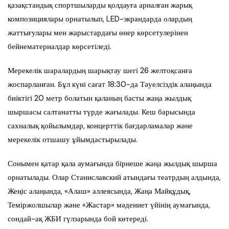
қазақстандық спортшыларды қолдауға арналған жарық
композициялары орнатылып, LED-экрандарда олардың
жаттығулары мен жарыстардағы өнер көрсетулерінен
бейнематериалдар көрсетіледі.
Мерекелік шаралардың шарықтау шегі 26 желтоқсанға
жоспарланған. Бұл күні сағат 18:30-да Тәуелсіздік алаңында
биіктігі 20 метр болатын қаланың басты жаңа жылдық
шыршасы салтанатты түрде жағылады. Кеш барысында
сахналық қойылымдар, концерттік бағдарламалар және
мерекелік отшашу ұйымдастырылады.
Сонымен қатар қала аумағында бірнеше жаңа жылдық шырша
орнатылады. Олар Станиславский атындағы театрдың алдында,
Жеңіс алаңында, «Алаш» аллеясында, Жаңа Майқұдық,
Теміржолшылар және «Жастар» мәдениет үйінің аумағында,
сондай-ақ ЖБИ гүлзарында бой көтереді.