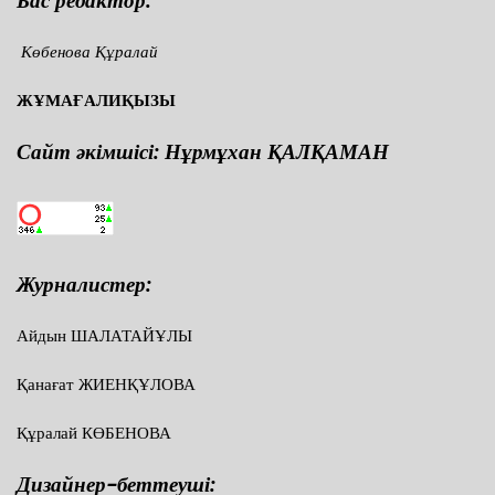
Бас редактор:
Көбенова Құралай
ЖҰМАҒАЛИҚЫЗЫ
Сайт әкімшісі: Нұрмұхан ҚАЛҚАМАН
Журналистер:
Айдын ШАЛАТАЙҰЛЫ
Қанағат ЖИЕНҚҰЛОВА
Құралай КӨБЕНОВА
Дизайнер-беттеуші: