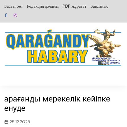
перейти
Басты бет
Редакция ұжымы
PDF мұрағат
Байланыс
к
содержанию
Қарағанды мерекелік кейіпке
енуде
25.12.2025