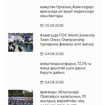
Қазақстан Орталық Азия елдері
арасында әл-ауқат индексінде
көш бастады
05.08.2026
Алматыда FIDE World University
Team Chess Championship
турнирінің финалы өтіп жатыр
04.08.2026
Қазақстандықтардың 72,3%-ы
жаңа Құрылтай үшін дауыс
беруге дайын
04.08.2026
Қарағанды облысында
Приозёрск қаласының 70
жылдық мерейтойы кең