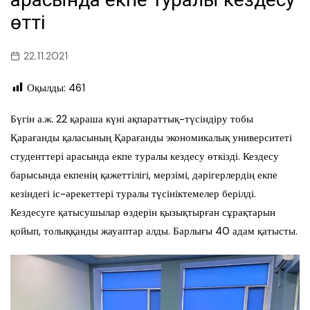
өтті
22.11.2021
Оқылды:
461
Бүгін а.ж. 22 қараша күні ақпараттық-түсіндіру тобы
Қарағанды қаласының Қарағанды экономикалық университеті
студенттері арасында екпе туралы кездесу өткізді. Кездесу
барысында екпенің қажеттілігі, мерзімі, дәрігерлердің екпе
кезіндегі іс-әрекеттері туралы түсініктемелер берілді.
Кездесуге қатысушылар өздерін қызықтырған сұрақтарын
қойып, толыққанды жауаптар алды. Барлығы 40 адам қатысты.