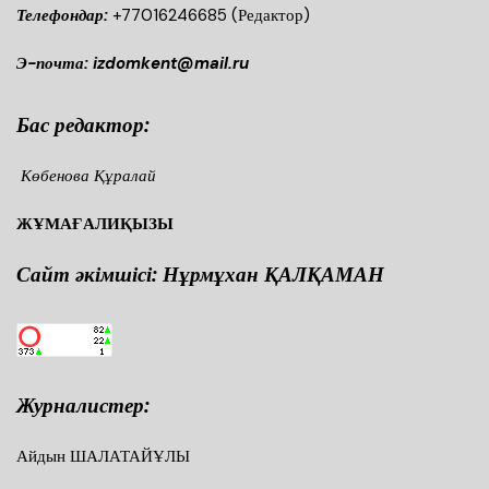
Телефондар:
+77016246685
(Редактор)
Э-почта: izdomkent@mail.ru
Бас редактор:
Көбенова Құралай
ЖҰМАҒАЛИҚЫЗЫ
Сайт әкімшісі: Нұрмұхан ҚАЛҚАМАН
Журналистер:
Айдын ШАЛАТАЙҰЛЫ