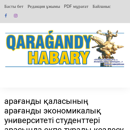
перейти
Басты бет
Редакция ұжымы
PDF мұрағат
Байланыс
к
содержанию
Қарағанды қаласының
Қарағанды экономикалық
университеті студенттері
арасында екпе туралы кездесу