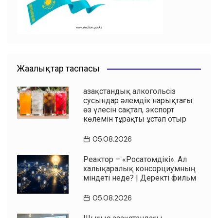
k
Жаңалықтар таспасы
Қазақстандық алкогольсіз
сусындар әлемдік нарықтағы
өз үлесін сақтап, экспорт
көлемін тұрақты ұстап отыр
05.08.2026
Реактор – «Росатомдікі». Ал
халықаралық консорциумның
міндеті неде? | Деректі фильм
05.08.2026