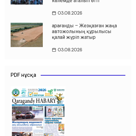
көлемде аталып өтті
03.08.2026
Қарағанды – Жезқазған жаңа
автожолының құрылысы
қалай жүріп жатыр
03.08.2026
PDF нұсқа