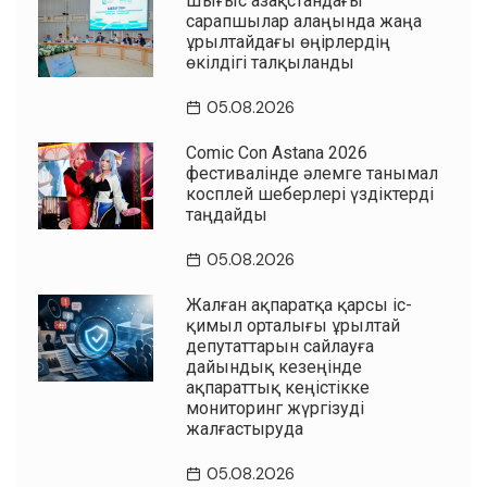
Шығыс Қазақстандағы
сарапшылар алаңында жаңа
Құрылтайдағы өңірлердің
өкілдігі талқыланды
05.08.2026
Comic Con Astana 2026
фестивалінде әлемге танымал
косплей шеберлері үздіктерді
таңдайды
05.08.2026
Жалған ақпаратқа қарсы іс-
қимыл орталығы Құрылтай
депутаттарын сайлауға
дайындық кезеңінде
ақпараттық кеңістікке
мониторинг жүргізуді
жалғастыруда
05.08.2026