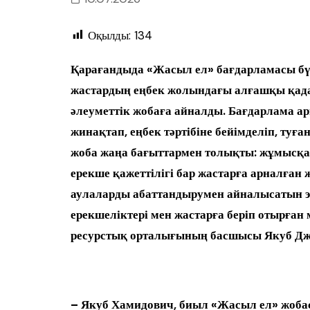
Оқылды:
134
Қарағандыда «Жасыл ел» бағдарламасы бү
жастардың еңбек жолындағы алғашқы қада
әлеуметтік жобаға айналды. Бағдарлама а
жинақтап, еңбек тәртібіне бейімделіп, туғ
жоба жаңа бағыттармен толықты: жұмысқа
ерекше қажеттілігі бар жастарға арналға
аулаларды абаттандырумен айналысатын 
ерекшеліктері мен жастарға беріп отырға
ресурстық орталығының басшысы Якуб Джа
– Якуб Хамидович, биыл «Жасыл ел» жоба