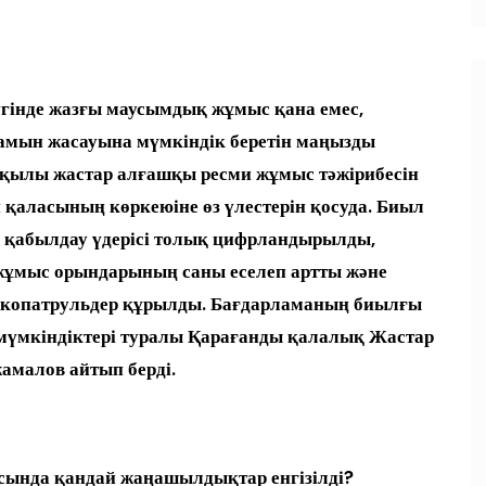
гінде жазғы маусымдық жұмыс қана емес,
мын жасауына мүмкіндік беретін маңызды
рқылы жастар алғашқы ресми жұмыс тәжірибесін
ан қаласының көркеюіне өз үлестерін қосуда. Биыл
 қабылдау үдерісі толық цифрландырылды,
н жұмыс орындарының саны еселеп артты және
экопатрульдер құрылды. Бағдарламаның биылғы
н мүмкіндіктері туралы Қарағанды қалалық Жастар
малов айтып берді.
сында қандай жаңашылдықтар енгізілді?