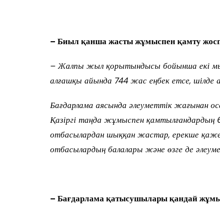
– Биыл қанша жасты жұмыспен қамту жос
– Жалпы жыл қорытындысы бойынша екі мы
алғашқы айында 744 жас еңбек етсе, шілде 
Бағдарлама аясында әлеуметтік жағынан оса
Қазіргі таңда жұмыспен қамтылғандардың 
отбасылардан шыққан жастар, ерекше қажет
отбасылардың балалары және өзге де әлеумет
– Бағдарлама қатысушылары қандай жұмы