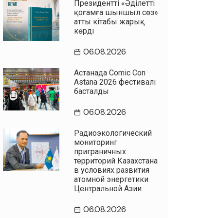
Президенттің «Әділетті
қоғамға шыншыл сөз»
атты кітабы жарық
көрді
06.08.2026
Астанада Comic Con
Astana 2026 фестивалі
басталды
06.08.2026
Радиоэкологический
мониторинг
приграничных
территорий Казахстана
в условиях развития
атомной энергетики
Центральной Азии
06.08.2026