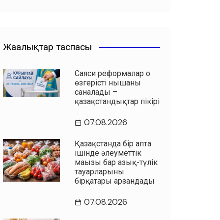
Жаңалықтар таспасы
Саяси реформалар оң
өзгерістің нышаны
саналады –
қазақстандықтар пікірі
07.08.2026
Қазақстанда бір апта
ішінде әлеуметтік
маңызы бар азық-түлік
тауарларының
бірқатары арзандады
07.08.2026