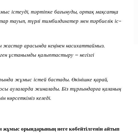
с істеуді, тәртіпке бағынуды, ортақ мақсатқа
стар тауып, түрлі тимбилдингтер мен тәрбиелік іс-
н жастар арасында кеңінен насихаттаймыз.
еген ұстанымды қалыптастыру – негізгі
арында жұмыс істей бастады. Өкінішке қарай,
осы аулаларда жиналады. Біз тұрғындарға қаланың
н көрсеткіміз келеді.
ан жұмыс орындарының неге көбейтілгенін айтып