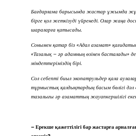
Бағдарлама барысында жастар ұжымда жұмы
бірге қол жеткізуді үйренеді. Олар жаңа до
шараларға қатысады.
Сонымен қатар біз «Адал азамат» қағидаты
«Тазалық – әр адамның өзінен басталады» д
міндеттеріміздің бірі.
Сол себепті биыл экопатрульдер қала аулал
тұрмыстық қалдықтардың басым бөлігі дәл 
тазалығы әр азаматтың жауапкершілігі екені
– Ерекше қажеттілігі бар жастарға арналғ
өтсеңіз?