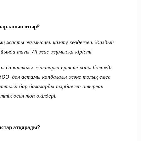
парланып отыр?
ң жасты жұмыспен қамту көзделген. Жаздың
айында тағы 711 жас жұмысқа кірісті.
л санаттағы жастарға ерекше көңіл бөлінеді.
600-ден астамы көпбалалы және толық емес
тілігі бар балаларды тәрбиелеп отырған
тік осал топ өкілдері.
стар атқарады?