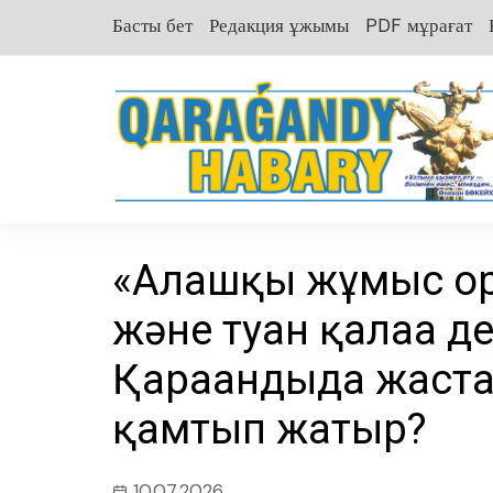
перейти
Басты бет
Редакция ұжымы
PDF мұрағат
к
содержанию
«Алғашқы жұмыс ор
және туған қалаға д
Қарағандыда жаст
қамтып жатыр?
10.07.2026