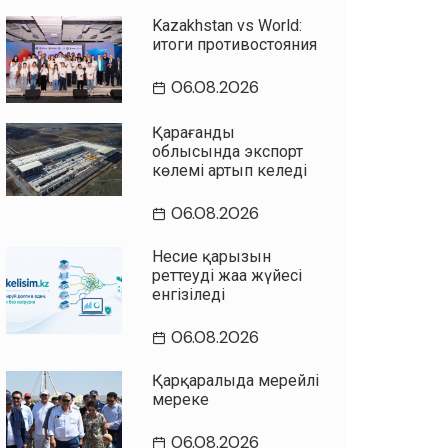
Kazakhstan vs World:
итоги противостояния
06.08.2026
Қарағанды
облысында экспорт
көлемі артып келеді
06.08.2026
Несие қарызын
реттеудің жаңа жүйесі
енгізіледі
06.08.2026
Қарқаралыда мерейлі
мереке
06.08.2026