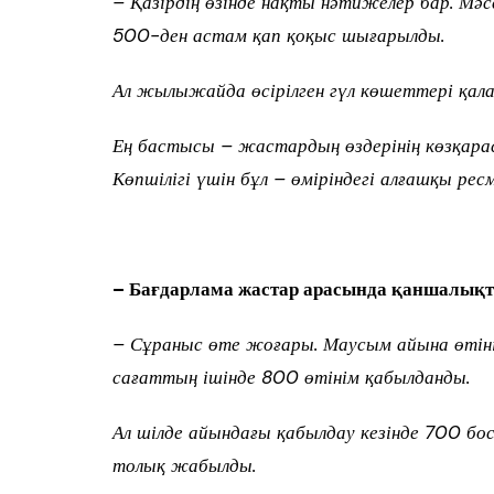
– Қазірдің өзінде нақты нәтижелер бар. Мәс
500-ден астам қап қоқыс шығарылды.
Ал жылыжайда өсірілген гүл көшеттері қа
Ең бастысы – жастардың өздерінің көзқара
Көпшілігі үшін бұл – өміріндегі алғашқы ре
– Бағдарлама жастар арасында қаншалықт
– Сұраныс өте жоғары.
Маусым айына өтіні
сағаттың ішінде 800 өтінім қабылданды.
Ал шілде айындағы қабылдау кезінде 700 б
толық жабылды.