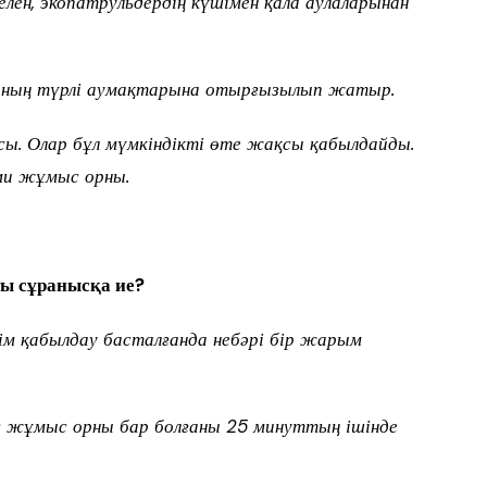
елен, экопатрульдердің күшімен қала аулаларынан
ланың түрлі аумақтарына отырғызылып жатыр.
сы. Олар бұл мүмкіндікті өте жақсы қабылдайды.
сми жұмыс орны.
ы сұранысқа ие?
м қабылдау басталғанда небәрі бір жарым
ос жұмыс орны бар болғаны 25 минуттың ішінде