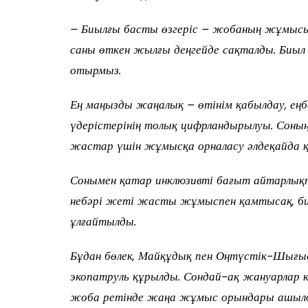
– Биылғы басты өзгеріс – жобаның жұмыс
саны өткен жылғы деңгейде сақталды. Биы
отырмыз.
Ең маңызды жаңалық – өтінім қабылдау, е
үдерістерінің толық цифрландырылуы. Соны
жастар үшін жұмысқа орналасу әлдеқайда қ
Сонымен қатар инклюзивті бағыт айтарлықт
небәрі жеті жасты жұмыспен қамтысақ, би
ұлғайтылды.
Бұдан бөлек, Майқұдық пен Оңтүстік-Шығы
экопатруль құрылды. Сондай-ақ жануарлар
жоба ретінде жаңа жұмыс орындары ашыл