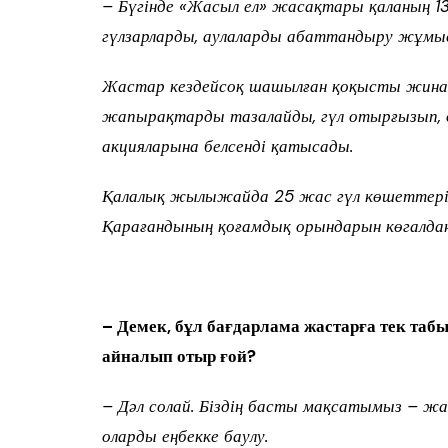
– Бүгінде «Жасыл ел» жасақтары қаланың 1
гүлзарларды, аулаларды абаттандыру жұмы
Жастар кездейсоқ шашылған қоқысты жинай
жапырақтарды тазалайды, гүл отырғызып, 
акцияларына белсенді қатысады.
Қалалық жылыжайда 25 жас гүл көшеттерін 
Қарағандының қоғамдық орындарын көгалда
– Демек, бұл бағдарлама жастарға тек табыс
айналып отыр ғой?
– Дәл солай. Біздің басты мақсатымыз – ж
оларды еңбекке баулу.