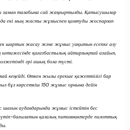
ы заман талабына сай жаңғыртылды. Қатысушылар
л да екі мың жасты жұмыспен қамтуды жоспарлап
ңбек шартын жасау және жұмыс уақытын есепке алу
ң нәтижесінде қағазбастылық айтарлықтай азайып,
олжетімді әрі ашық бола түсті.
ай кеңейді. Өткен жылы ерекше қажеттілігі бар
ыл бұл көрсеткіш 150 жұмыс орнына дейін
с шағын аудандарында жұмыс істейтін бес
 күтіп-бағылатын қалалық питомниктерде пилоттық
ды.