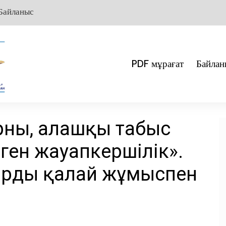
Байланыс
PDF мұрағат
Байлан
ны, алғашқы табыс
еген жауапкершілік».
арды қалай жұмыспен