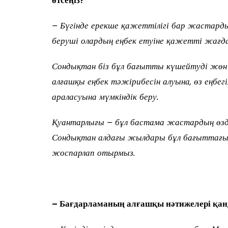
– Бүгінде ерекше қажеттілігі бар жастард
беруші олардың еңбек етуіне қажетті жағд
Сондықтан біз бұл бағытты күшейтуді жөн 
алғашқы еңбек тәжірибесін алуына, өз еңбе
араласуына мүмкіндік беру.
Қуантарлығы – бұл бастама жастардың өзде
Сондықтан алдағы жылдары бұл бағыттағы 
жоспарлап отырмыз.
– Бағдарламаның алғашқы нәтижелері қан