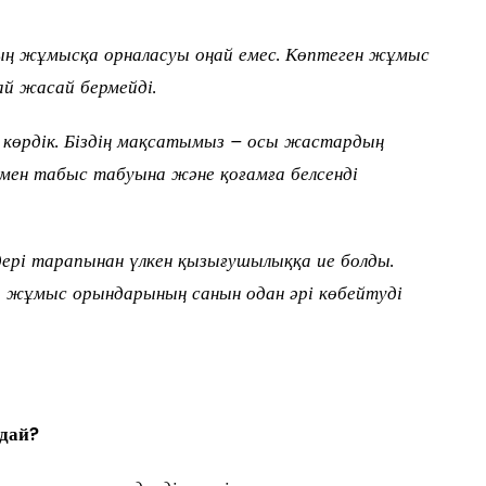
ың жұмысқа орналасуы оңай емес. Көптеген жұмыс
ай жасай бермейді.
көрдік. Біздің мақсатымыз – осы жастардың
гімен табыс табуына және қоғамға белсенді
рі тарапынан үлкен қызығушылыққа ие болды.
жұмыс орындарының санын одан әрі көбейтуді
дай?