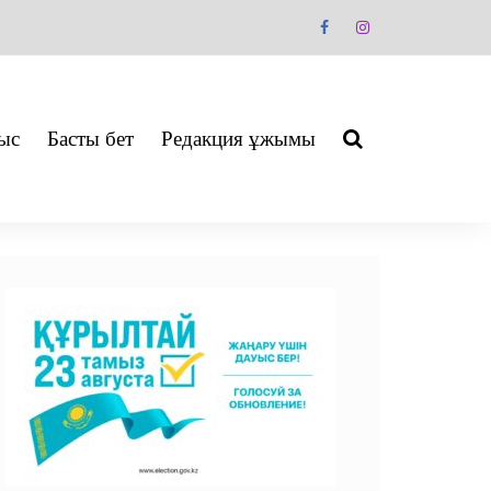
ыс
Басты бет
Редакция ұжымы