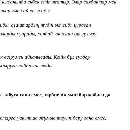
3 нысанында еңбек етіп жатыр. Олар саябақтар мен
старымен айналысады.
ды, ағаштардың түбін әктейді, қураған
оларды суарады, сондай-ақ ағаш отырғызу
өсірумен айналысады. Кейін бұл гүлдер
ндыруға пайдаланылады.
 табуға ғана емес, тәрбиелік мәні бар жобаға да
астарға уақытша жұмыс тауып беру ғана емес,