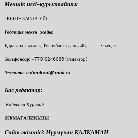
Меншік иесі-құрылтайшы:
«КЕНТ» БАСПА ҮЙІ
Редакция мекен-жайы:
Қарағанды қаласы, Республика даңғ., 40, 7-кеңсе.
Телефондар:
+77016246685
(Редактор)
Э-почта: izdomkent@mail.ru
Бас редактор:
Көбенова Құралай
ЖҰМАҒАЛИҚЫЗЫ
Сайт әкімшісі: Нұрмұхан ҚАЛҚАМАН