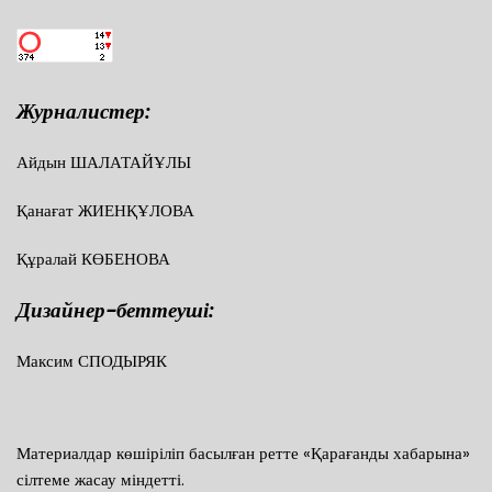
Журналистер:
Айдын ШАЛАТАЙҰЛЫ
Қанағат ЖИЕНҚҰЛОВА
Құралай КӨБЕНОВА
Дизайнер-беттеуші:
Максим СПОДЫРЯК
Материалдар көшіріліп басылған ретте «Қарағанды хабарына»
сілтеме жасау міндетті.