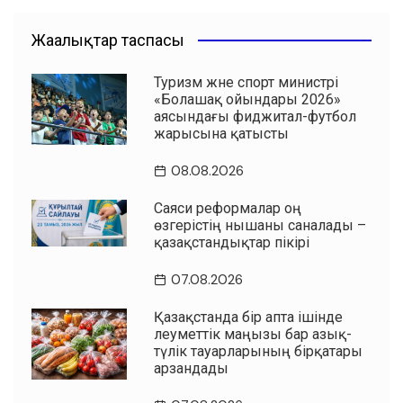
Жаңалықтар таспасы
Туризм және спорт министрі
«Болашақ ойындары 2026»
аясындағы фиджитал-футбол
жарысына қатысты
08.08.2026
Саяси реформалар оң
өзгерістің нышаны саналады –
қазақстандықтар пікірі
07.08.2026
Қазақстанда бір апта ішінде
әлеуметтік маңызы бар азық-
түлік тауарларының бірқатары
арзандады