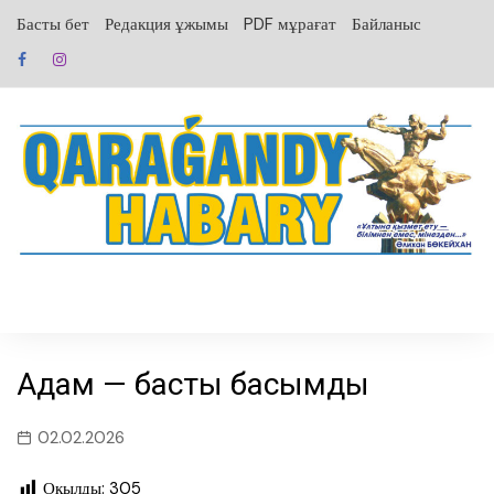
перейти
Басты бет
Редакция ұжымы
PDF мұрағат
Байланыс
к
содержанию
Адам — басты басымдық
02.02.2026
Оқылды:
305